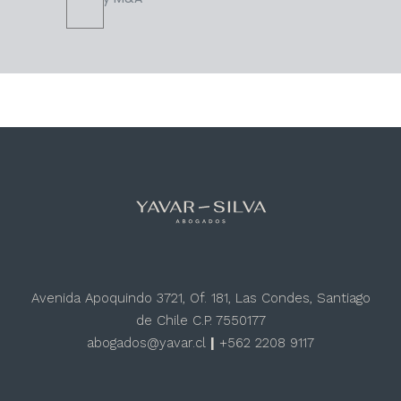
Avenida Apoquindo 3721, Of. 181, Las Condes, Santiago
de Chile C.P. 7550177
abogados@yavar.cl
|
+562 2208 9117