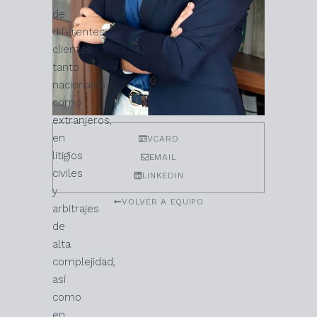
de
diferentes
clientes
tanto
nacionales
como
extranjeros,
en
VCARD
litigios
EMAIL
civiles
LINKEDIN
y
VOLVER A EQUIPO
arbitrajes
de
alta
complejidad,
así
como
en