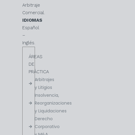
Arbitraje
Comercial.
IDIOMAS
Español
–
Inglés.
ÁREAS
DE
PRÁCTICA
Arbitrajes
y Litigios
Insolvencia,
Reorganizaciones
y Liquidaciones
Derecho
Corporativo
y M&A