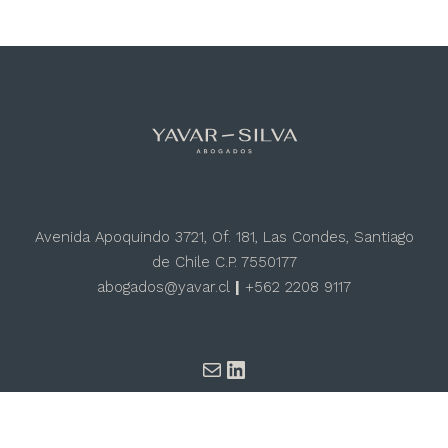
Avenida Apoquindo 3721, Of. 181, Las Condes, Santiago
de Chile C.P. 7550177
abogados@yavar.cl
|
+562 2208 9117
Sitio por
ahdiseño