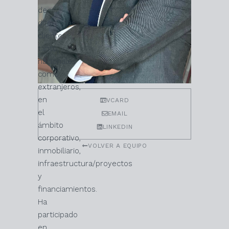
de
diferentes
clientes
tanto
nacionales
como
extranjeros,
en
VCARD
el
EMAIL
ámbito
LINKEDIN
corporativo,
VOLVER A EQUIPO
inmobiliario,
infraestructura/proyectos
y
financiamientos.
Ha
participado
en