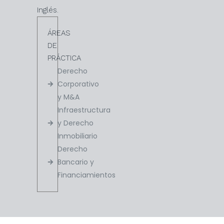
Inglés.
ÁREAS
DE
PRÁCTICA
Derecho
Corporativo
y M&A
Infraestructura
y Derecho
Inmobiliario
Derecho
Bancario y
Financiamientos