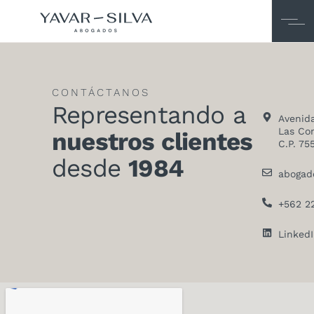
CONTÁCTANOS
Representando a
Avenida
Las Con
nuestros clientes
C.P. 75
desde
1984
abogad
+562 2
Linked